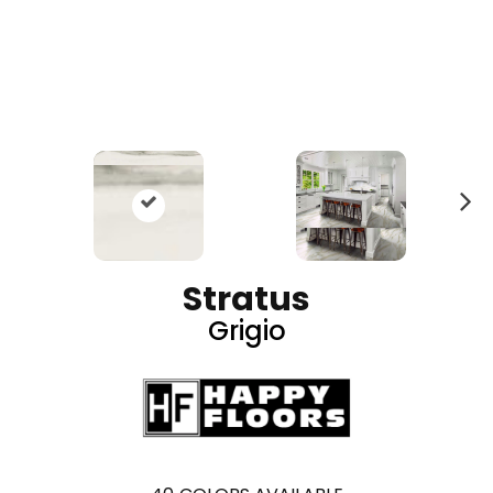
N
ex
t
Stratus
Grigio